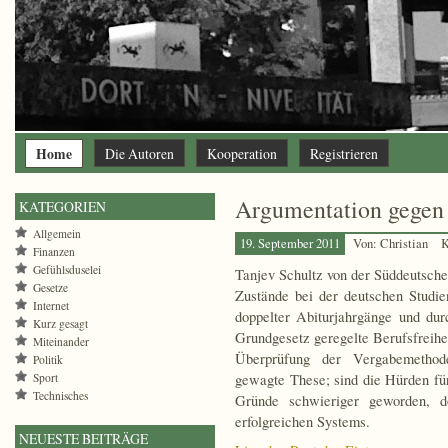
Home
Die Autoren
Kooperation
Registrieren
Argumentation gegen 
KATEGORIEN
Allgemein
19. September 2011
Von: Christian
K
Finanzen
Gefühlsduselei
Tanjev Schultz von der Süddeutsche
Gesetze
Zustände bei der deutschen Studie
Internet
doppelter Abiturjahrgänge und du
Kurz gesagt
Grundgesetz geregelte Berufsfreihei
Miteinander
Überprüfung der Vergabemethode
Politik
Sport
gewagte These; sind die Hürden fü
Technisches
Gründe schwieriger geworden, d
erfolgreichen Systems.
NEUESTE BEITRÄGE