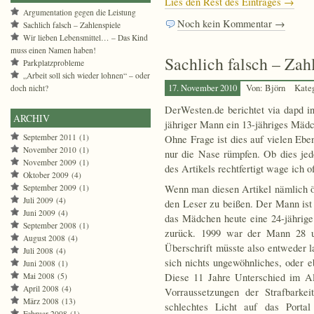
Lies den Rest des Eintrages →
Argumentation gegen die Leistung
Noch kein Kommentar →
Sachlich falsch – Zahlenspiele
Wir lieben Lebensmittel… – Das Kind
muss einen Namen haben!
Sachlich falsch – Zah
Parkplatzprobleme
„Arbeit soll sich wieder lohnen“ – oder
17. November 2010
Von: Björn
Kate
doch nicht?
DerWesten.de berichtet via dapd i
ARCHIV
jähriger Mann ein 13-jähriges Mäd
September 2011
(1)
Ohne Frage ist dies auf vielen Eb
November 2010
(1)
nur die Nase rümpfen. Ob dies jed
November 2009
(1)
des Artikels rechtfertigt wage ich 
Oktober 2009
(4)
September 2009
(1)
Wenn man diesen Artikel nämlich öf
Juli 2009
(4)
den Leser zu beißen. Der Mann ist 3
Juni 2009
(4)
das Mädchen heute eine 24-jährige 
September 2008
(1)
zurück. 1999 war der Mann 28 u
August 2008
(4)
Überschrift müsste also entweder l
Juli 2008
(4)
sich nichts ungewöhnliches, oder 
Juni 2008
(1)
Mai 2008
(5)
Diese 11 Jahre Unterschied im Al
April 2008
(4)
Vorraussetzungen der Strafbarke
März 2008
(13)
schlechtes Licht auf das Portal
Februar 2008
(1)